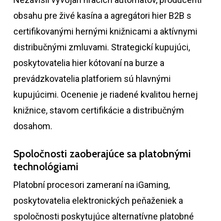
obsahu pre živé kasína a agregátori hier B2B s
certifikovanými hernými knižnicami a aktívnymi
distribučnými zmluvami. Strategickí kupujúci,
poskytovatelia hier kótovaní na burze a
prevádzkovatelia platforiem sú hlavnými
kupujúcimi. Ocenenie je riadené kvalitou hernej
knižnice, stavom certifikácie a distribučným
dosahom.
Spoločnosti zaoberajúce sa platobnými
technológiami
Platobní procesori zameraní na iGaming,
poskytovatelia elektronických peňaženiek a
spoločnosti poskytujúce alternatívne platobné