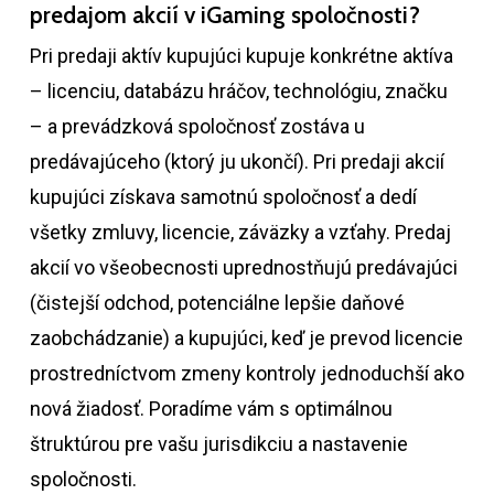
predajom akcií v iGaming spoločnosti?
Pri predaji aktív kupujúci kupuje konkrétne aktíva
– licenciu, databázu hráčov, technológiu, značku
– a prevádzková spoločnosť zostáva u
predávajúceho (ktorý ju ukončí). Pri predaji akcií
kupujúci získava samotnú spoločnosť a dedí
všetky zmluvy, licencie, záväzky a vzťahy. Predaj
akcií vo všeobecnosti uprednostňujú predávajúci
(čistejší odchod, potenciálne lepšie daňové
zaobchádzanie) a kupujúci, keď je prevod licencie
prostredníctvom zmeny kontroly jednoduchší ako
nová žiadosť. Poradíme vám s optimálnou
štruktúrou pre vašu jurisdikciu a nastavenie
spoločnosti.