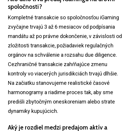
spoločnosti?
Kompletné transakcie so spoločnosťou iGaming
zvyčajne trvajú 3 až 6 mesiacov od podpísania
mandátu až po právne dokončenie, v závislosti od
zložitosti transakcie, požiadaviek regulačných
orgánov na schválenie a rozsahu due diligence.
Cezhraničné transakcie zahŕňajúce zmenu
kontroly vo viacerých jurisdikciách trvajú dlhšie.
Na začiatku stanovujeme realistické časové
harmonogramy a riadime proces tak, aby sme
predišli zbytočným oneskoreniam alebo strate
dynamiky kupujúcich.
Aký je rozdiel medzi predajom aktív a