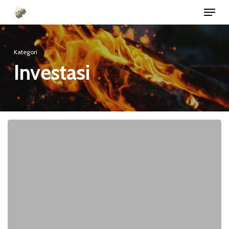
Menu
Langsung
ke
konten
Kategori
utama
Investasi
Pengembangan
Platform
Taruhan
Olahraga