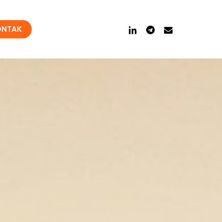
LinkedIn
Telegram
email
ONTAK