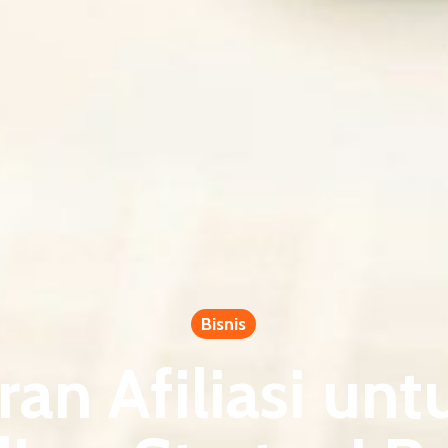
Bisnis
an Afiliasi untu