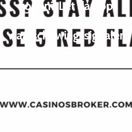
kopen? Let dan op
deze 5
waarschuwingssignalen
CBGabriel
12 juli 2023