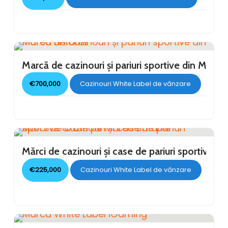
Marcă de cazinouri și pariuri sportive din Marea 
€
700,000
Cazinouri White Label de vânzare
Mărci de cazinouri și case de pariuri sportive a
€
225,000
Cazinouri White Label de vânzare