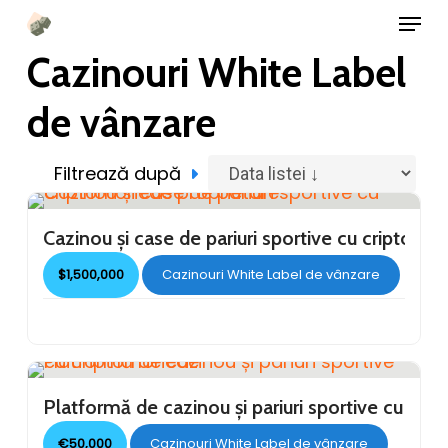
Meniu
Sari
la
Cazinouri White Label
conținutul
de vânzare
principal
Filtrează după
Cazinou și case de pariuri sportive cu criptomo
$
1,500,000
Cazinouri White Label de vânzare
Platformă de cazinou și pariuri sportive cu cr
€
50,000
Cazinouri White Label de vânzare