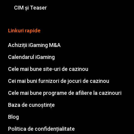
CIM și Teaser
Linkuri rapide
Achiziții iGaming M&A
Calendarul iGaming
Cele mai bune site-uri de cazinou
Cei mai buni furnizori de jocuri de cazinou
Cele mai bune programe de afiliere la cazinouri
Baza de cunoștințe
Blog
Politica de confidențialitate