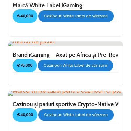
Marcă White Label iGaming
€
40,000
Cazinouri White Label de vânzare
Brand iGaming – Axat pe Africa și Pre-Revenue
€
70,000
Cazinouri White Label de vânzare
Cazinou și pariuri sportive Crypto-Native White
€
40,000
Cazinouri White Label de vânzare