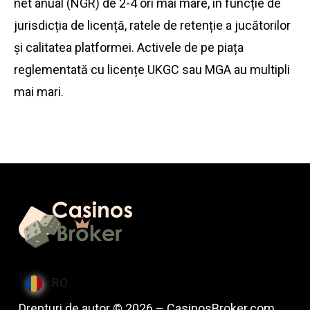
net anual (NGR) de 2-4 ori mai mare, în funcție de
jurisdicția de licență, ratele de retenție a jucătorilor
și calitatea platformei. Activele de pe piața
reglementată cu licențe UKGC sau MGA au multipli
mai mari.
RO
Drepturi de autor © 2026 – CasinosBroker.com