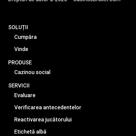
SOLUȚII
Cumpăra
Vinde
PRODUSE
Cazinou social
SERVICII
Evaluare
Verificarea antecedentelor
Reactivarea jucătorului
Etichetă albă