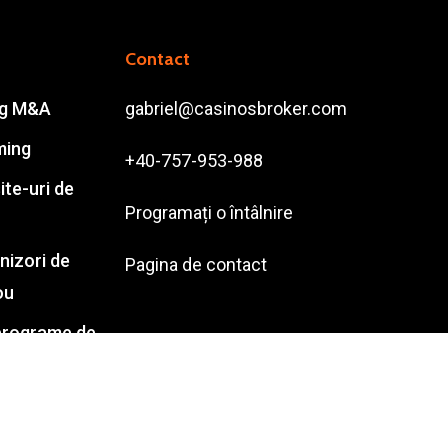
Contact
ing M&A
gabriel@casinosbroker.com
ming
+40-757-953-988
ite-uri de
Programați o întâlnire
nizori de
Pagina de contact
ou
programe de
ouri
ințe