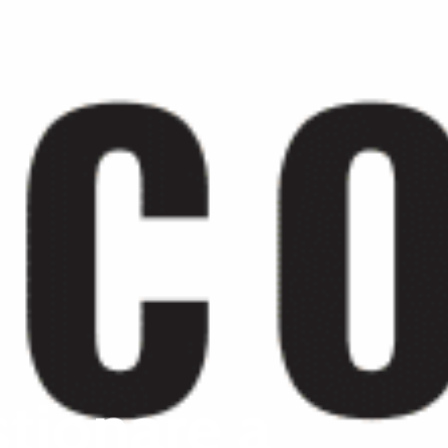
stionare a