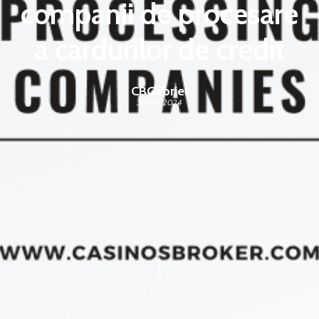
companii de procesare
a cardurilor de credit
CBGabriel
30 mai 2024