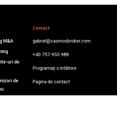
Contact
ing M&A
gabriel@casinosbroker.com
ming
+40-757-953-988
ite-uri de
Programați o întâlnire
nizori de
Pagina de contact
ou
programe de
ouri