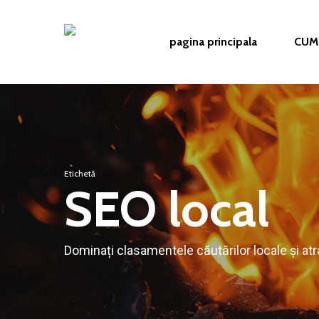
Sari
la
pagina principala
CUM
conținutul
principal
Etichetă
SEO local
Dominați clasamentele căutărilor locale și atra