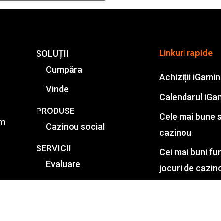
Linkuri rapide
SOLUȚII
Cumpăra
Achiziții iGam
Vinde
Calendarul iGa
PRODUSE
Cele mai bune s
om
Cazinou social
cazinou
SERVICII
Cei mai buni fur
Evaluare
jocuri de cazin
Verificarea
Cele mai bune 
antecedentelor
afiliere la cazin
Reactivarea jucătorului