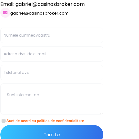
Email:
gabriel@casinosbroker.com
gabriel@casinosbroker.com
Sunt de acord cu
politica de confidențialitate
.
Trimite