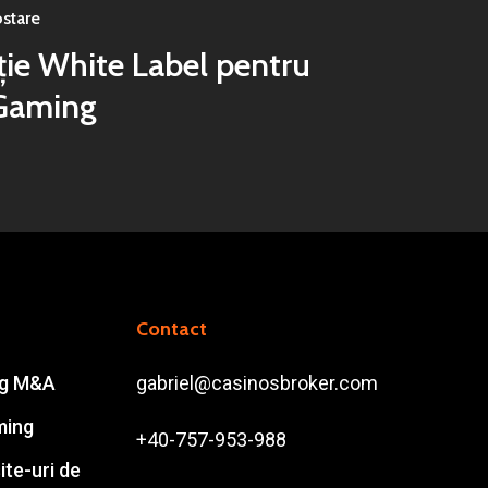
stare
ție White Label pentru
iGaming
Contact
ing M&A
gabriel@casinosbroker.com
ming
+40-757-953-988
ite-uri de