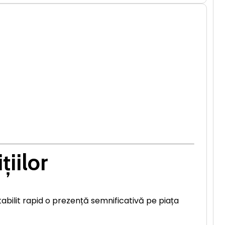
țiilor
abilit rapid o prezență semnificativă pe piața