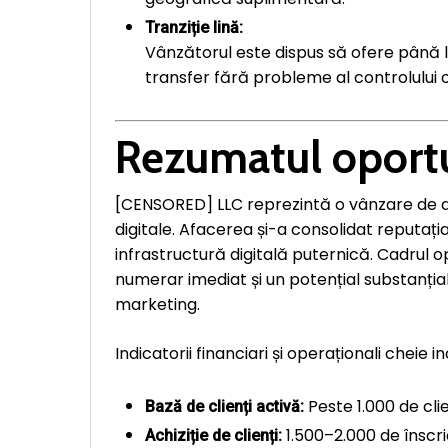
Tranziție lină:
Vânzătorul este dispus să ofere până la
transfer fără probleme al controlului 
Rezumatul oportu
[CENSORED] LLC reprezintă o vânzare de ac
digitale. Afacerea și-a consolidat reputați
infrastructură digitală puternică. Cadrul op
numerar imediat și un potențial substanțial
marketing.
Indicatorii financiari și operaționali cheie in
Peste 1.000 de clien
Bază de clienți activă:
1.500–2.000 de înscrie
Achiziție de clienți: