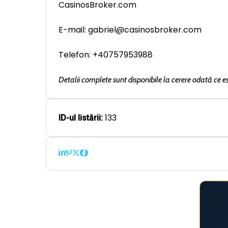
CasinosBroker.com
E-mail:
gabriel@casinosbroker.com
Telefon: +40757953988
Detalii complete sunt disponibile la cerere odată ce e
133
ID-ul listării: