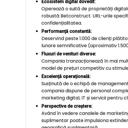
Ecosistem digital dovedit:
Operează o suită de proprietăți digit
robustă Betconstruct. URL-urile specif
confidențialitatea.
Performanță constantă:
Deservind peste 1.000 de clienți plătit
lunare semnificative (aproximativ 1.50
Fluxuri de venituri diverse:
Compania tranzacționează în mai multe v
model de prețuri competitiv cu stimul
Excelență operațională:
Susținută de o echipă de management ș
compania dispune de personal comple
marketing digital, IT și servicii pentru cli
Perspective de creștere:
Având în vedere canalele de marketing lo
suplimentar poate impulsiona extindere
geografică suplimentară.