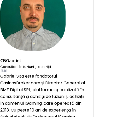
CBGabriel
Consultant în fuziuni și achiziții
Gabriel Sita este fondatorul
CasinosBroker.com și Director General al
BMF Digital SRL, platforma specializată în
consultanță și achiziții de fuziuni și achiziții
în domeniul iGaming, care operează din
2013. Cu peste 10 ani de experiență în
fuziuni și achiziții în domeniul iGaming,