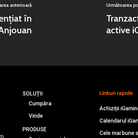
area anterioară
Următoarea po
ențiat în
Tranzac
Anjouan
active 
Linkuri rapide
SOLUȚII
Cumpăra
Achiziții iGam
Vinde
Calendarul iGa
PRODUSE
Cele mai bune s
om