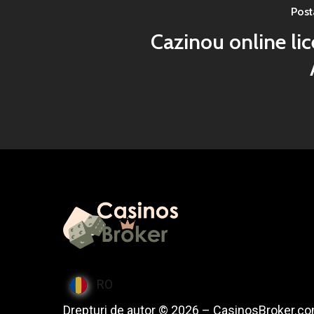
Post
Cazinou online lic
RO
Drepturi de autor © 2026 – CasinosBroker.c