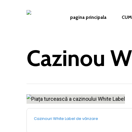
Sari
la
pagina principala
CUM
conținutul
principal
Cazinou Wh
Cazinouri White Label de vânzare