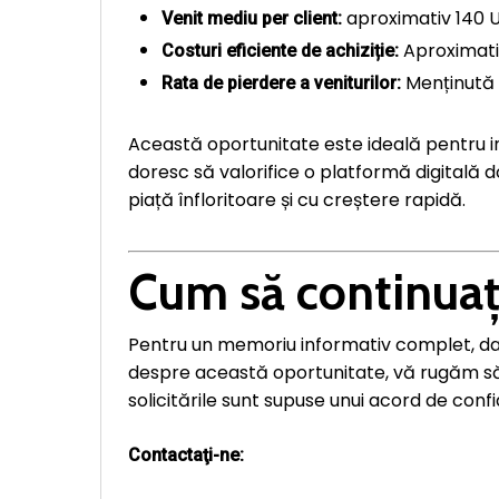
aproximativ 140 
Venit mediu per client:
Aproximativ
Costuri eficiente de achiziție:
Menținută l
Rata de pierdere a veniturilor:
Această oportunitate este ideală pentru in
doresc să valorifice o platformă digitală d
piață înfloritoare și cu creștere rapidă.
Cum să continuaț
Pentru un memoriu informativ complet, date
despre această oportunitate, vă rugăm să
solicitările sunt supuse unui acord de confi
Contactaţi-ne: