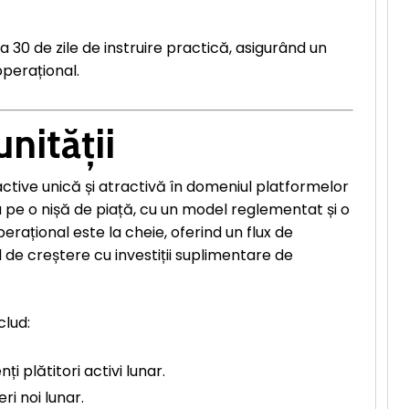
 30 de zile de instruire practică, asigurând un
operațional.
nității
tive unică și atractivă în domeniul platformelor
a pe o nișă de piață, cu un model reglementat și o
erațional este la cheie, oferind un flux de
 de creștere cu investiții suplimentare de
clud:
ți plătitori activi lunar.
ri noi lunar.