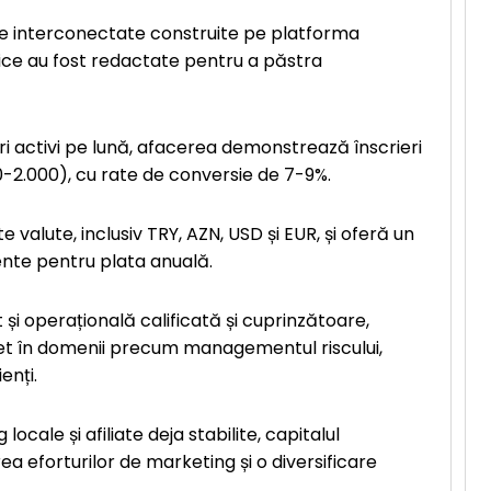
ale interconectate construite pe platforma
ice au fost redactate pentru a păstra
ori activi pe lună, afacerea demonstrează înscrieri
0-2.000), cu rate de conversie de 7-9%.
alute, inclusiv TRY, AZN, USD și EUR, și oferă un
ente pentru plata anuală.
i operațională calificată și cuprinzătoare,
t în domenii precum managementul riscului,
enți.
cale și afiliate deja stabilite, capitalul
a eforturilor de marketing și o diversificare