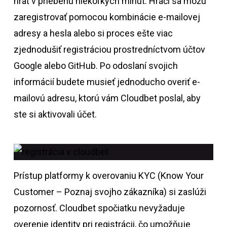
hrať v priebehu niekoľkých minút. Hráči sa môžu
zaregistrovať pomocou kombinácie e-mailovej
adresy a hesla alebo si proces ešte viac
zjednodušiť registráciou prostredníctvom účtov
Google alebo GitHub. Po odoslaní svojich
informácií budete musieť jednoducho overiť e-
mailovú adresu, ktorú vám Cloudbet poslal, aby
ste si aktivovali účet.
Prístup platformy k overovaniu KYC (Know Your
Customer – Poznaj svojho zákazníka) si zaslúži
pozornosť. Cloudbet spočiatku nevyžaduje
overenie identity pri registrácii, čo umožňuje