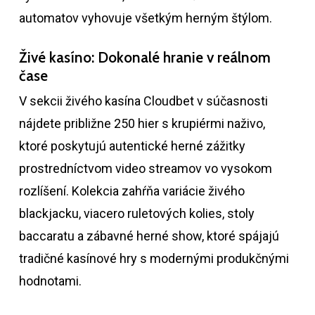
automatov vyhovuje všetkým herným štýlom.
Živé kasíno: Dokonalé hranie v reálnom
čase
V sekcii živého kasína Cloudbet v súčasnosti
nájdete približne 250 hier s krupiérmi naživo,
ktoré poskytujú autentické herné zážitky
prostredníctvom video streamov vo vysokom
rozlíšení. Kolekcia zahŕňa variácie živého
blackjacku, viacero ruletových kolies, stoly
baccaratu a zábavné herné show, ktoré spájajú
tradičné kasínové hry s modernými produkčnými
hodnotami.