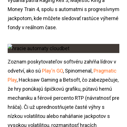
vydania patria Raging Rex 3, Majestic King a
Money Train 4, spolu s automatmi s progresívnym
jackpotom, kde môžete sledovať rastúce výherné
fondy v reálnom čase.
Zoznam poskytovateľov softvéru zahŕňa lídrov v
odvetví, ako sú
Play'n GO
, Spinomenal,
Pragmatic
Play
, Hacksaw Gaming a Betsoft, čo zabezpečuje,
že hry ponúkajú špičkovú grafiku, pútavú hernú
mechaniku a férové ​​percento RTP (návratnosť pre
hráča). Či už uprednostňujete časté výhry s
nízkou volatilitou alebo naháňanie jackpotov s
vysokou volatilitou, rozmanitosť hracích