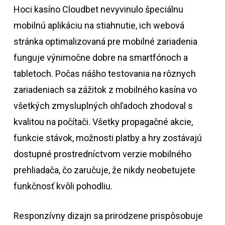
Hoci kasíno Cloudbet nevyvinulo špeciálnu
mobilnú aplikáciu na stiahnutie, ich webová
stránka optimalizovaná pre mobilné zariadenia
funguje výnimočne dobre na smartfónoch a
tabletoch. Počas nášho testovania na rôznych
zariadeniach sa zážitok z mobilného kasína vo
všetkých zmysluplných ohľadoch zhodoval s
kvalitou na počítači. Všetky propagačné akcie,
funkcie stávok, možnosti platby a hry zostávajú
dostupné prostredníctvom verzie mobilného
prehliadača, čo zaručuje, že nikdy neobetujete
funkčnosť kvôli pohodliu.
Responzívny dizajn sa prirodzene prispôsobuje