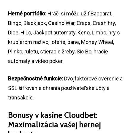
Herné portfólio:
Hráči si môžu užiť Baccarat,
Bingo, Blackjack, Casino War, Craps, Crash hry,
Dice, HiLo, Jackpot automaty, Keno, Limbo, hry s
krupiérom naživo, lotérie, bane, Money Wheel,
Plinko, ruletu, stieracie žreby, Sic Bo, hracie
automaty a video poker.
Bezpečnostné funkcie:
Dvojfaktorové overenie a
SSL šifrovanie chránia používateľské účty a
transakcie.
Bonusy v kasíne Cloudbet:
Maximalizácia vašej hernej