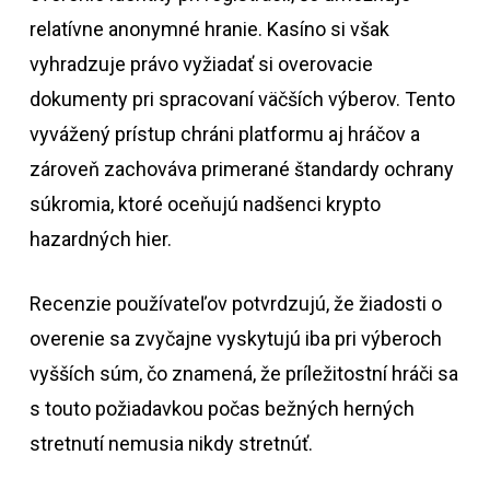
relatívne anonymné hranie. Kasíno si však
vyhradzuje právo vyžiadať si overovacie
dokumenty pri spracovaní väčších výberov. Tento
vyvážený prístup chráni platformu aj hráčov a
zároveň zachováva primerané štandardy ochrany
súkromia, ktoré oceňujú nadšenci krypto
hazardných hier.
Recenzie používateľov potvrdzujú, že žiadosti o
overenie sa zvyčajne vyskytujú iba pri výberoch
vyšších súm, čo znamená, že príležitostní hráči sa
s touto požiadavkou počas bežných herných
stretnutí nemusia nikdy stretnúť.