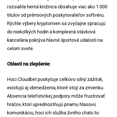
rozsiahla herná knižnica obsahuje viac ako 1 000
titulov od prémiových poskytovateľov softvéru.
Rýchle výbery kryptomien sa zvyčajne spracujú
do niekoľkých hodín a komplexná stávková
kancelária pokrýva hlavné športové udalosti na
celom svete.
Oblasti na zlepšenie:
Hoci Cloudbet poskytuje celkovo silný zážitok,
existujú aj obmedzenia, ktoré stojí za zmienku.
Absencia telefonickej podpory môže frustrovať
hráčov, ktorí uprednostňujú priamu hlasovú
komunikáciu, hoci ich služba živého chatu to