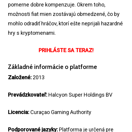
pomerne dobre kompenzuje. Okrem toho,
možnosti fiat mien zostávajú obmedzené, čo by
mohlo odradiť hráčov, ktorí ešte neprijali hazardné
hry s kryptomenami.
PRIHLÁSTE SA TERAZ!
Základné informácie o platforme
Založené:
2013
Prevádzkovateľ:
Halcyon Super Holdings BV
Licencia:
Curaçao Gaming Authority
Podporované jazyky:
Platforma je určená pre