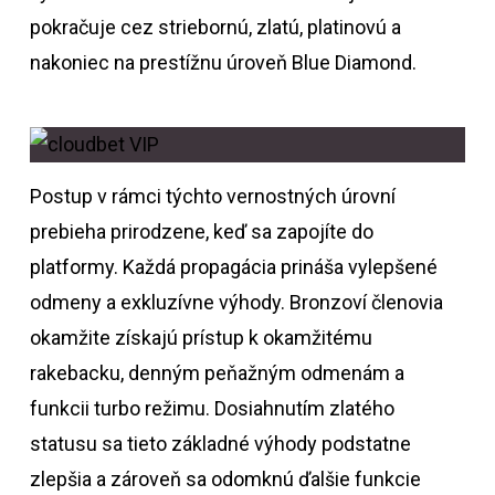
pokračuje cez striebornú, zlatú, platinovú a
nakoniec na prestížnu úroveň Blue Diamond.
Postup v rámci týchto vernostných úrovní
prebieha prirodzene, keď sa zapojíte do
platformy. Každá propagácia prináša vylepšené
odmeny a exkluzívne výhody. Bronzoví členovia
okamžite získajú prístup k okamžitému
rakebacku, denným peňažným odmenám a
funkcii turbo režimu. Dosiahnutím zlatého
statusu sa tieto základné výhody podstatne
zlepšia a zároveň sa odomknú ďalšie funkcie