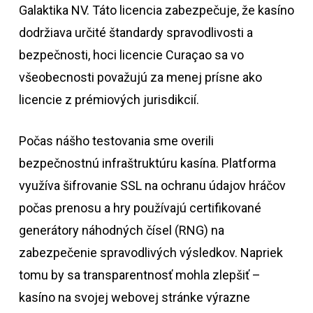
Galaktika NV. Táto licencia zabezpečuje, že kasíno
dodržiava určité štandardy spravodlivosti a
bezpečnosti, hoci licencie Curaçao sa vo
všeobecnosti považujú za menej prísne ako
licencie z prémiových jurisdikcií.
Počas nášho testovania sme overili
bezpečnostnú infraštruktúru kasína. Platforma
využíva šifrovanie SSL na ochranu údajov hráčov
počas prenosu a hry používajú certifikované
generátory náhodných čísel (RNG) na
zabezpečenie spravodlivých výsledkov. Napriek
tomu by sa transparentnosť mohla zlepšiť –
kasíno na svojej webovej stránke výrazne