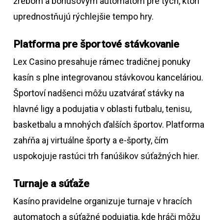
žrebom a bonusovým automatom pre tých, ktorí
uprednostňujú rýchlejšie tempo hry.
Platforma pre športové stávkovanie
Lex Casino presahuje rámec tradičnej ponuky
kasín s plne integrovanou stávkovou kanceláriou.
Športoví nadšenci môžu uzatvárať stávky na
hlavné ligy a podujatia v oblasti futbalu, tenisu,
basketbalu a mnohých ďalších športov. Platforma
zahŕňa aj virtuálne športy a e-športy, čím
uspokojuje rastúci trh fanúšikov súťažných hier.
Turnaje a súťaže
Kasíno pravidelne organizuje turnaje v hracích
automatoch a súťažné podujatia, kde hráči môžu