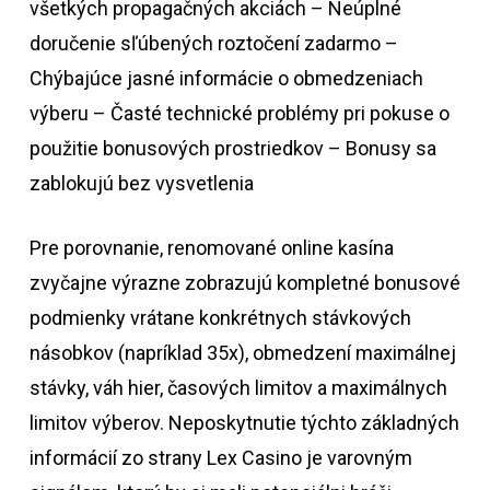
všetkých propagačných akciách – Neúplné
doručenie sľúbených roztočení zadarmo –
Chýbajúce jasné informácie o obmedzeniach
výberu – Časté technické problémy pri pokuse o
použitie bonusových prostriedkov – Bonusy sa
zablokujú bez vysvetlenia
Pre porovnanie, renomované online kasína
zvyčajne výrazne zobrazujú kompletné bonusové
podmienky vrátane konkrétnych stávkových
násobkov (napríklad 35x), obmedzení maximálnej
stávky, váh hier, časových limitov a maximálnych
limitov výberov. Neposkytnutie týchto základných
informácií zo strany Lex Casino je varovným