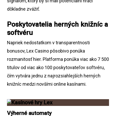
signálom, ktorý by si mali potenciálni hráči
dôkladne zvážiť.
Poskytovatelia herných knižníc a
softvéru
Napriek nedostatkom v transparentnosti
bonusov, Lex Casino pôsobivo ponúka
rozmanitosť hier. Platforma ponúka viac ako 7 500
titulov od viac ako 100 poskytovateľov softvéru,
čím vytvára jednu z najrozsiahlejších herných
knižníc medzi novšími online kasínami.
Výherné automaty