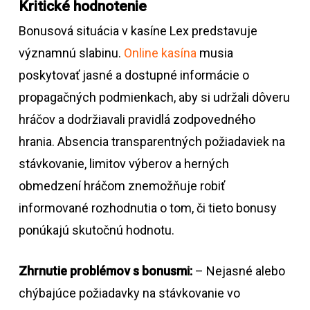
Kritické hodnotenie
Bonusová situácia v kasíne Lex predstavuje
významnú slabinu.
Online kasína
musia
poskytovať jasné a dostupné informácie o
propagačných podmienkach, aby si udržali dôveru
hráčov a dodržiavali pravidlá zodpovedného
hrania. Absencia transparentných požiadaviek na
stávkovanie, limitov výberov a herných
obmedzení hráčom znemožňuje robiť
informované rozhodnutia o tom, či tieto bonusy
ponúkajú skutočnú hodnotu.
Zhrnutie problémov s bonusmi:
– Nejasné alebo
chýbajúce požiadavky na stávkovanie vo