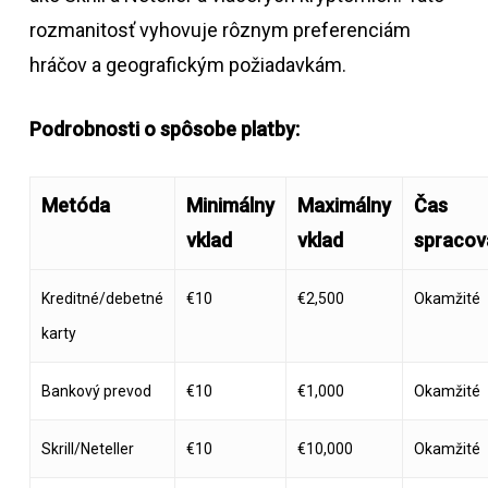
rozmanitosť vyhovuje rôznym preferenciám
hráčov a geografickým požiadavkám.
Podrobnosti o spôsobe platby:
Metóda
Minimálny
Maximálny
Čas
vklad
vklad
spracov
Kreditné/debetné
€10
€2,500
Okamžité
karty
Bankový prevod
€10
€1,000
Okamžité
Skrill/Neteller
€10
€10,000
Okamžité