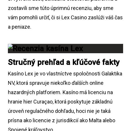
zostavili sme túto úprimnú recenziu, aby sme
vám pomohli určiť, či si Lex Casino zaslúži váš čas
a peniaze.
Stručný prehľad a kľúčové fakty
Kasíno Lex je vo vlastníctve spoločnosti Galaktika
NV, ktorá spravuje niekoľko ďalších online
hazardných platforiem. Kasíno má licenciu na
hranie hier Curaçao, ktorá poskytuje základnú
úroveň regulačného dohľadu, hoci nie je taká
prísna ako licencie z jurisdikcií ako Malta alebo
Spojené kráľovstvo.