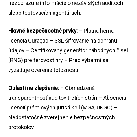
nezobrazuje informácie o nezávislých auditoch
alebo testovacích agentúrach.
Hlavné bezpečnostné prvky:
– Platná herná
licencia Curaçao – SSL šifrovanie na ochranu
údajov – Certifikovaný generátor náhodných čísel
(RNG) pre férovosť hry – Pred výbermi sa
vyžaduje overenie totožnosti
Oblasti na zlepšenie:
– Obmedzená
transparentnosť auditov tretích strán – Absencia
licencií prémiových jurisdikcií (MGA, UKGC) –
Nedostatočné zverejnenie bezpečnostných
protokolov