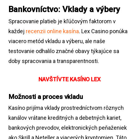
Bankovníctvo: Vklady a výbery
Spracovanie platieb je kľúčovým faktorom v
každej
recenzii online kasína
. Lex Casino ponúka
viacero metód vkladu a výberu, ale naše
testovanie odhalilo značné obavy týkajúce sa
doby spracovania a transparentnosti.
NAVŠTÍVTE KASÍNO LEX
Možnosti a proces vkladu
Kasíno prijíma vklady prostredníctvom rôznych
kanálov vrátane kreditných a debetných kariet,
bankových prevodov, elektronických peňaženiek
ako Skrill a Neteller a viacerých kryptomien. Táto