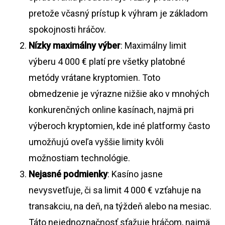
pretože včasný prístup k výhram je základom
spokojnosti hráčov.
Nízky maximálny výber
: Maximálny limit
výberu 4 000 € platí pre všetky platobné
metódy vrátane kryptomien. Toto
obmedzenie je výrazne nižšie ako v mnohých
konkurenčných online kasínach, najmä pri
výberoch kryptomien, kde iné platformy často
umožňujú oveľa vyššie limity kvôli
možnostiam technológie.
Nejasné podmienky
: Kasíno jasne
nevysvetľuje, či sa limit 4 000 € vzťahuje na
transakciu, na deň, na týždeň alebo na mesiac.
Táto nejednoznačnosť sťažuje hráčom, najmä