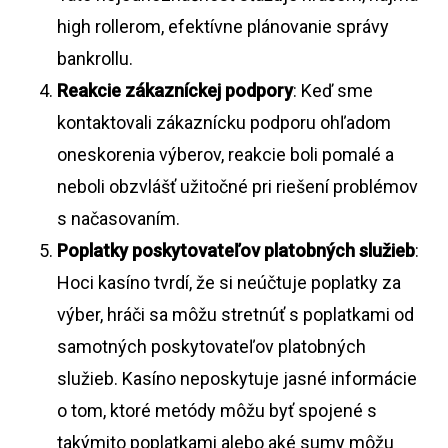
high rollerom, efektívne plánovanie správy
bankrollu.
Reakcie zákazníckej podpory
: Keď sme
kontaktovali zákaznícku podporu ohľadom
oneskorenia výberov, reakcie boli pomalé a
neboli obzvlášť užitočné pri riešení problémov
s načasovaním.
Poplatky poskytovateľov platobných služieb
:
Hoci kasíno tvrdí, že si neúčtuje poplatky za
výber, hráči sa môžu stretnúť s poplatkami od
samotných poskytovateľov platobných
služieb. Kasíno neposkytuje jasné informácie
o tom, ktoré metódy môžu byť spojené s
takýmito poplatkami alebo aké sumy môžu