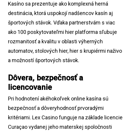
Kasíno sa prezentuje ako komplexná herná
destinácia, ktorá uspokojí nadšencov kasín aj
športových stávok. Vďaka partnerstvám s viac
ako 100 poskytovateľmi hier platforma sľubuje
rozmanitosť a kvalitu v oblasti výherných
automatov, stolových hier, hier s krupiérmi naživo
a možností športových stávok.
Dôvera, bezpečnosť a
licencovanie
Pri hodnotení akéhokoľvek online kasína sú
bezpečnosť a dôveryhodnosť prvoradými
kritériami. Lex Casino funguje na základe licencie
Curaçao vydanej jeho materskej spoločnosti