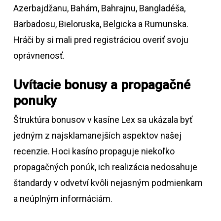
Azerbajdžanu, Bahám, Bahrajnu, Bangladéša,
Barbadosu, Bieloruska, Belgicka a Rumunska.
Hráči by si mali pred registráciou overiť svoju
oprávnenosť.
Uvítacie bonusy a propagačné
ponuky
Štruktúra bonusov v kasíne Lex sa ukázala byť
jedným z najsklamanejších aspektov našej
recenzie. Hoci kasíno propaguje niekoľko
propagačných ponúk, ich realizácia nedosahuje
štandardy v odvetví kvôli nejasným podmienkam
a neúplným informáciám.