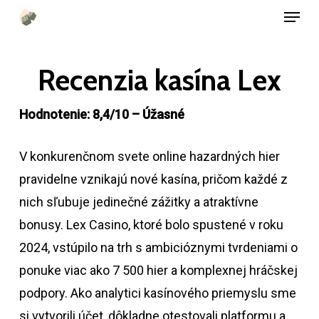
Menu
Preskočiť
na
hlavný
Recenzia kasína Lex
obsah
Hodnotenie: 8,4/10 – Úžasné
V konkurenčnom svete online hazardných hier
pravidelne vznikajú nové kasína, pričom každé z
nich sľubuje jedinečné zážitky a atraktívne
bonusy. Lex Casino, ktoré bolo spustené v roku
2024, vstúpilo na trh s ambicióznymi tvrdeniami o
ponuke viac ako 7 500 hier a komplexnej hráčskej
podpory. Ako analytici kasínového priemyslu sme
si vytvorili účet, dôkladne otestovali platformu a