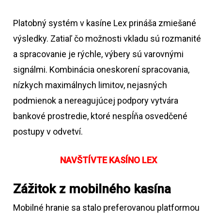
Platobný systém v kasíne Lex prináša zmiešané
výsledky. Zatiaľ čo možnosti vkladu sú rozmanité
a spracovanie je rýchle, výbery sú varovnými
signálmi. Kombinácia oneskorení spracovania,
nízkych maximálnych limitov, nejasných
podmienok a nereagujúcej podpory vytvára
bankové prostredie, ktoré nespĺňa osvedčené
postupy v odvetví.
NAVŠTÍVTE KASÍNO LEX
Zážitok z mobilného kasína
Mobilné hranie sa stalo preferovanou platformou