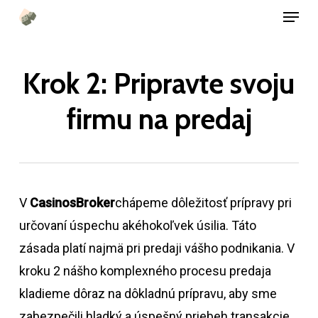
Menu
Preskočiť
na
hlavný
Krok 2: Pripravte svoju
obsah
firmu na predaj
V
CasinosBroker
chápeme dôležitosť prípravy pri
určovaní úspechu akéhokoľvek úsilia. Táto
zásada platí najmä pri predaji vášho podnikania. V
kroku 2 nášho komplexného procesu predaja
kladieme dôraz na dôkladnú prípravu, aby sme
zabezpečili hladký a úspešný priebeh transakcie.