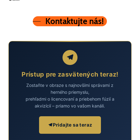
Kontaktujte nás!
Prístup pre zasvätených teraz!
Zostaňte v obraze s najnovšími správami z
herného priemyslu,
prehľadmi o licencovaní a priebehom fúzií a
akvizícií – priamo vo vašom kanáli.
Pridajte sa teraz