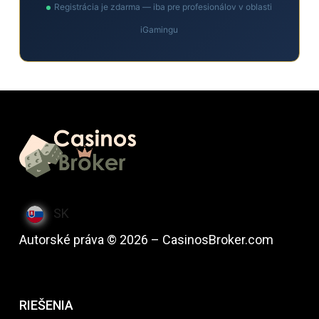
Registrácia je zdarma — iba pre profesionálov v oblasti
iGamingu
SK
Autorské práva © 2026 – CasinosBroker.com
RIEŠENIA