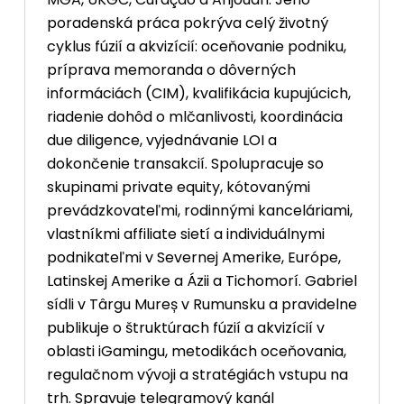
poradenská práca pokrýva celý životný
cyklus fúzií a akvizícií: oceňovanie podniku,
príprava memoranda o dôverných
informáciách (CIM), kvalifikácia kupujúcich,
riadenie dohôd o mlčanlivosti, koordinácia
due diligence, vyjednávanie LOI a
dokončenie transakcií. Spolupracuje so
skupinami private equity, kótovanými
prevádzkovateľmi, rodinnými kanceláriami,
vlastníkmi affiliate sietí a individuálnymi
podnikateľmi v Severnej Amerike, Európe,
Latinskej Amerike a Ázii a Tichomorí. Gabriel
sídli v Târgu Mureș v Rumunsku a pravidelne
publikuje o štruktúrach fúzií a akvizícií v
oblasti iGamingu, metodikách oceňovania,
regulačnom vývoji a stratégiách vstupu na
trh. Spravuje telegramový kanál