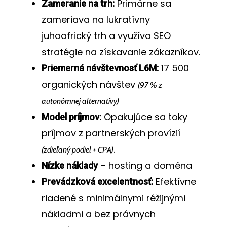
Primárne sa
Zameranie na trh:
zameriava na lukratívny
juhoafrický trh a využíva SEO
stratégie na získavanie zákazníkov.
17 500
Priemerná návštevnosť L6M:
organických návštev
(97 % z
autonómnej alternatívy)
Opakujúce sa toky
Model príjmov:
príjmov z partnerských provízií
.
(zdieľaný podiel + CPA)
– hosting a doména
Nízke náklady
Efektívne
Prevádzková excelentnosť:
riadené s minimálnymi réžijnými
nákladmi a bez právnych