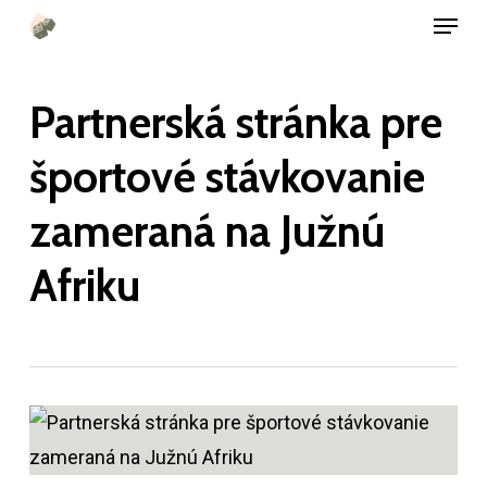
Menu
Preskočiť
na
hlavný
Partnerská stránka pre
obsah
športové stávkovanie
zameraná na Južnú
Afriku