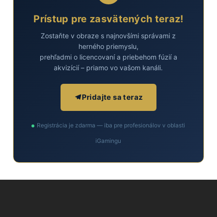
Prístup pre zasvätených teraz!
Zostaňte v obraze s najnovšími správami z
herného priemyslu,
prehľadmi o licencovaní a priebehom fúzií a
akvizícií – priamo vo vašom kanáli.
Pridajte sa teraz
Registrácia je zdarma — iba pre profesionálov v oblasti
iGamingu