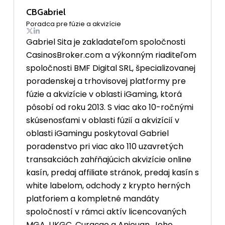
CBGabriel
Poradca pre fúzie a akvizície
Gabriel Sita je zakladateľom spoločnosti
CasinosBroker.com a výkonným riaditeľom
spoločnosti BMF Digital SRL, špecializovanej
poradenskej a trhovisovej platformy pre
fúzie a akvizície v oblasti iGaming, ktorá
pôsobí od roku 2013. S viac ako 10-ročnými
skúsenosťami v oblasti fúzií a akvizícií v
oblasti iGamingu poskytoval Gabriel
poradenstvo pri viac ako 110 uzavretých
transakciách zahŕňajúcich akvizície online
kasín, predaj affiliate stránok, predaj kasín s
white labelom, odchody z krypto herných
platforiem a kompletné mandáty
spoločností v rámci aktív licencovaných
MGA, UKGC, Curaçao a Anjouan. Jeho