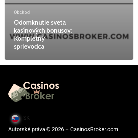
Obchod
Odomknutie sveta
kasínových bonusov:
Kompletný
sprievodca
SK
Autorské práva © 2026 – CasinosBroker.com