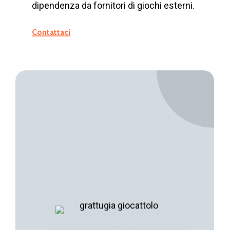
dipendenza da fornitori di giochi esterni.
Contattaci