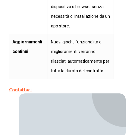
dispositivo o browser senza
necessità di installazione da un
app store.
Aggiornamenti
Nuovi giochi, funzionalità e
continui
miglioramenti verranno
rilasciati automaticamente per
tutta la durata del contratto.
Contattaci