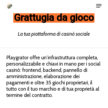
Menu
Vai
al
Grattugia da gioco
contenuto
principale
La tua piattaforma di casinò sociale
Playgrator offre un'infrastruttura completa,
personalizzabile e chiavi in ​​mano per i social
casinò: frontend, backend, pannello di
amministrazione, elaborazione dei
pagamenti e oltre 35 giochi proprietari, il
tutto con il tuo marchio e di tua proprietà al
termine del contratto.