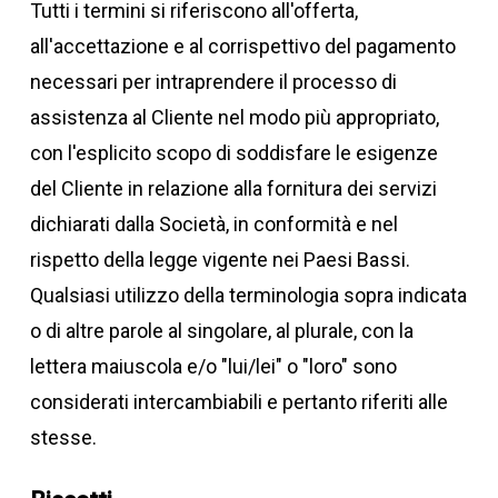
Tutti i termini si riferiscono all'offerta,
all'accettazione e al corrispettivo del pagamento
necessari per intraprendere il processo di
assistenza al Cliente nel modo più appropriato,
con l'esplicito scopo di soddisfare le esigenze
del Cliente in relazione alla fornitura dei servizi
dichiarati dalla Società, in conformità e nel
rispetto della legge vigente nei Paesi Bassi.
Qualsiasi utilizzo della terminologia sopra indicata
o di altre parole al singolare, al plurale, con la
lettera maiuscola e/o "lui/lei" o "loro" sono
considerati intercambiabili e pertanto riferiti alle
stesse.