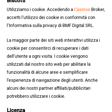
Biscotti
Utilizziamo i cookie. Accedendo a
Casinos
Broker,
accetti l'utilizzo dei cookie in conformità con
l'Informativa sulla privacy di BMF Digital SRL.
La maggior parte dei siti web interattivi utilizza i
cookie per consentirci di recuperare i dati
dell'utente a ogni visita. I cookie vengono
utilizzati dal nostro sito web per abilitare la
funzionalità di alcune aree e semplificare
l'esperienza di navigazione degli utenti. Anche
alcuni dei nostri partner affiliati/pubblicitari
potrebbero utilizzare i cookie.
Licenza