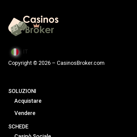
IT
Copyright © 2026 – CasinosBroker.com
SOLUZIONI
Acquistare
Vendere
SCHEDE
Casinò Sociale