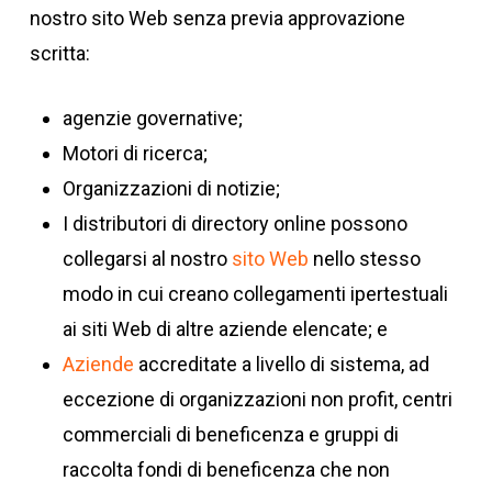
nostro sito Web senza previa approvazione
scritta:
agenzie governative;
Motori di ricerca;
Organizzazioni di notizie;
I distributori di directory online possono
collegarsi al nostro
sito Web
nello stesso
modo in cui creano collegamenti ipertestuali
ai siti Web di altre aziende elencate; e
Aziende
accreditate a livello di sistema, ad
eccezione di organizzazioni non profit, centri
commerciali di beneficenza e gruppi di
raccolta fondi di beneficenza che non