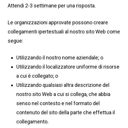
Attendi 2-3 settimane per una risposta.
Le organizzazioni approvate possono creare
collegamenti ipertestuali al nostro sito Web come
segue:
Utilizzando il nostro nome aziendale; o
Utilizzando il localizzatore uniforme di risorse
a cui è collegato; o
Utilizzando qualsiasi altra descrizione del
nostro sito Web a cui si collega, che abbia
senso nel contesto e nel formato del
contenuto del sito della parte che effettua il
collegamento.