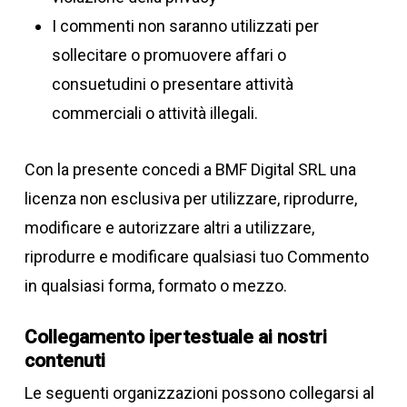
I commenti non saranno utilizzati per
sollecitare o promuovere affari o
consuetudini o presentare attività
commerciali o attività illegali.
Con la presente concedi a BMF Digital SRL una
licenza non esclusiva per utilizzare, riprodurre,
modificare e autorizzare altri a utilizzare,
riprodurre e modificare qualsiasi tuo Commento
in qualsiasi forma, formato o mezzo.
Collegamento ipertestuale ai nostri
contenuti
Le seguenti organizzazioni possono collegarsi al