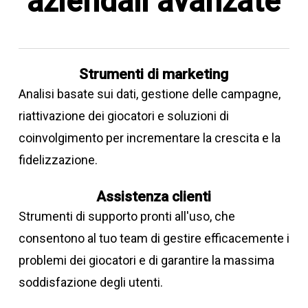
aziendali avanzate
Strumenti di marketing
Analisi basate sui dati, gestione delle campagne,
riattivazione dei giocatori e soluzioni di
coinvolgimento per incrementare la crescita e la
fidelizzazione.
Assistenza clienti
Strumenti di supporto pronti all'uso, che
consentono al tuo team di gestire efficacemente i
problemi dei giocatori e di garantire la massima
soddisfazione degli utenti.