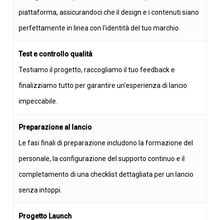
piattaforma, assicurandoci che il design e i contenuti siano
perfettamente in linea con l'identità del tuo marchio.
Test e controllo qualità
Testiamo il progetto, raccogliamo il tuo feedback e
finalizziamo tutto per garantire un'esperienza di lancio
impeccabile.
Preparazione al lancio
Le fasi finali di preparazione includono la formazione del
personale, la configurazione del supporto continuo e il
completamento di una checklist dettagliata per un lancio
senza intoppi.
Progetto Launch