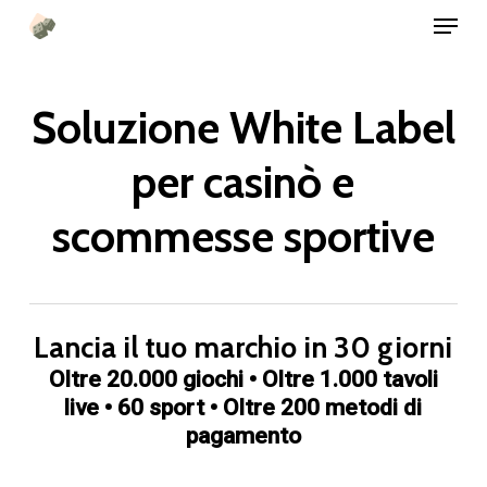
Menu
Vai
al
contenuto
Soluzione White Label
principale
per casinò e
scommesse sportive
Lancia il tuo marchio in 30 giorni
Oltre 20.000 giochi • Oltre 1.000 tavoli
live • 60 sport • Oltre 200 metodi di
pagamento