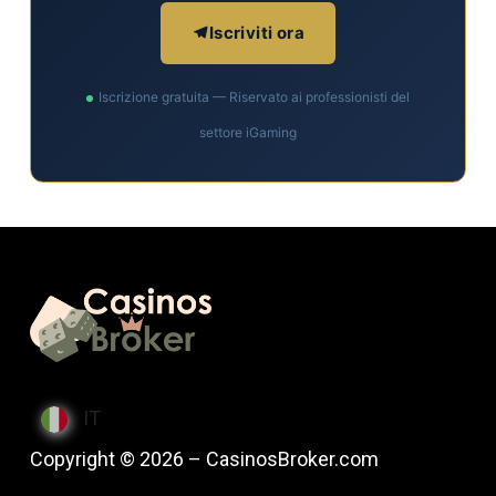
Iscriviti ora
Iscrizione gratuita — Riservato ai professionisti del
settore iGaming
IT
Copyright © 2026 – CasinosBroker.com