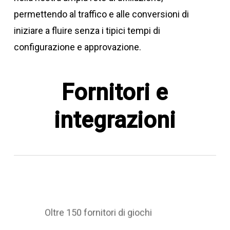
permettendo al traffico e alle conversioni di
iniziare a fluire senza i tipici tempi di
configurazione e approvazione.
Fornitori e
integrazioni
Oltre 150 fornitori di giochi
Gioco
,
Evoluzione del gioco