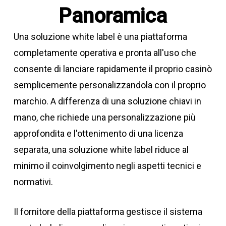
Panoramica
Una soluzione white label è una piattaforma
completamente operativa e pronta all'uso che
consente di lanciare rapidamente il proprio casinò
semplicemente personalizzandola con il proprio
marchio. A differenza di una soluzione chiavi in ​​
mano, che richiede una personalizzazione più
approfondita e l'ottenimento di una licenza
separata, una soluzione white label riduce al
minimo il coinvolgimento negli aspetti tecnici e
normativi.
Il fornitore della piattaforma gestisce il sistema