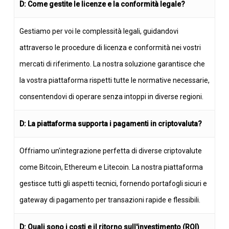
D: Come gestite le licenze e la conformità legale?
Gestiamo per voi le complessità legali, guidandovi
attraverso le procedure di licenza e conformità nei vostri
mercati di riferimento. La nostra soluzione garantisce che
la vostra piattaforma rispetti tutte le normative necessarie,
consentendovi di operare senza intoppi in diverse regioni.
D: La piattaforma supporta i pagamenti in criptovaluta?
Offriamo un'integrazione perfetta di diverse criptovalute
come Bitcoin, Ethereum e Litecoin. La nostra piattaforma
gestisce tutti gli aspetti tecnici, fornendo portafogli sicuri e
gateway di pagamento per transazioni rapide e flessibili.
D: Quali sono i costi e il ritorno sull'investimento (ROI)