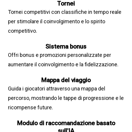
Tornei
Tornei competitivi con classifiche in tempo reale
per stimolare il coinvolgimento e lo spirito
competitivo.
Sistema bonus
Offri bonus e promozioni personalizzate per
aumentare il coinvolgimento e la fidelizzazione.
Mappa del viaggio
Guida i giocatori attraverso una mappa del
percorso, mostrando le tappe di progressione e le
ricompense future.
Modulo di raccomandazione basato
sull'IA