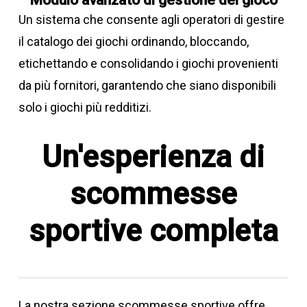
Modulo avanzato di gestione del gioco
Un sistema che consente agli operatori di gestire
il catalogo dei giochi ordinando, bloccando,
etichettando e consolidando i giochi provenienti
da più fornitori, garantendo che siano disponibili
solo i giochi più redditizi.
Un'esperienza di
scommesse
sportive completa
La nostra sezione scommesse sportive offre