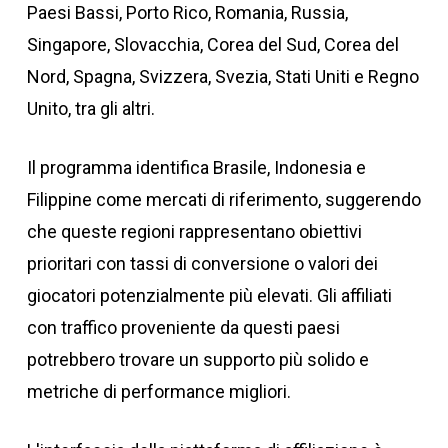
Paesi Bassi, Porto Rico, Romania, Russia,
Singapore, Slovacchia, Corea del Sud, Corea del
Nord, Spagna, Svizzera, Svezia, Stati Uniti e Regno
Unito, tra gli altri.
Il programma identifica Brasile, Indonesia e
Filippine come mercati di riferimento, suggerendo
che queste regioni rappresentano obiettivi
prioritari con tassi di conversione o valori dei
giocatori potenzialmente più elevati. Gli affiliati
con traffico proveniente da questi paesi
potrebbero trovare un supporto più solido e
metriche di performance migliori.