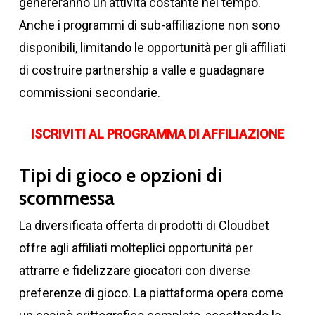
genereranno un'attività costante nel tempo.
Anche i programmi di sub-affiliazione non sono
disponibili, limitando le opportunità per gli affiliati
di costruire partnership a valle e guadagnare
commissioni secondarie.
ISCRIVITI AL PROGRAMMA DI AFFILIAZIONE
Tipi di gioco e opzioni di
scommessa
La diversificata offerta di prodotti di Cloudbet
offre agli affiliati molteplici opportunità per
attrarre e fidelizzare giocatori con diverse
preferenze di gioco. La piattaforma opera come