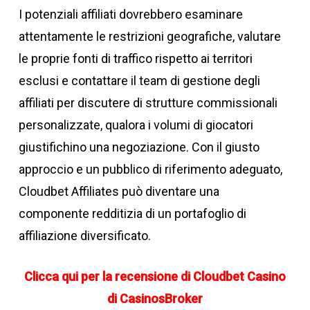
I potenziali affiliati dovrebbero esaminare
attentamente le restrizioni geografiche, valutare
le proprie fonti di traffico rispetto ai territori
esclusi e contattare il team di gestione degli
affiliati per discutere di strutture commissionali
personalizzate, qualora i volumi di giocatori
giustifichino una negoziazione. Con il giusto
approccio e un pubblico di riferimento adeguato,
Cloudbet Affiliates può diventare una
componente redditizia di un portafoglio di
affiliazione diversificato.
Clicca qui per la recensione di Cloudbet Casino
di CasinosBroker