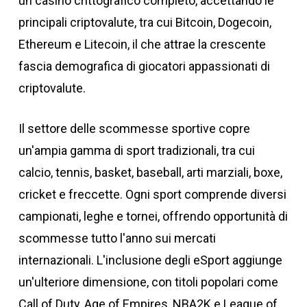
un casinò crittografico completo, accettando le
principali criptovalute, tra cui Bitcoin, Dogecoin,
Ethereum e Litecoin, il che attrae la crescente
fascia demografica di giocatori appassionati di
criptovalute.
Il settore delle scommesse sportive copre
un'ampia gamma di sport tradizionali, tra cui
calcio, tennis, basket, baseball, arti marziali, boxe,
cricket e freccette. Ogni sport comprende diversi
campionati, leghe e tornei, offrendo opportunità di
scommesse tutto l'anno sui mercati
internazionali. L'inclusione degli eSport aggiunge
un'ulteriore dimensione, con titoli popolari come
Call of Duty, Age of Empires, NBA2K e League of