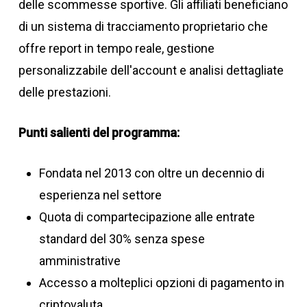
delle scommesse sportive. Gli affiliati beneficiano
di un sistema di tracciamento proprietario che
offre report in tempo reale, gestione
personalizzabile dell'account e analisi dettagliate
delle prestazioni.
Punti salienti del programma:
Fondata nel 2013 con oltre un decennio di
esperienza nel settore
Quota di compartecipazione alle entrate
standard del 30% senza spese
amministrative
Accesso a molteplici opzioni di pagamento in
criptovaluta