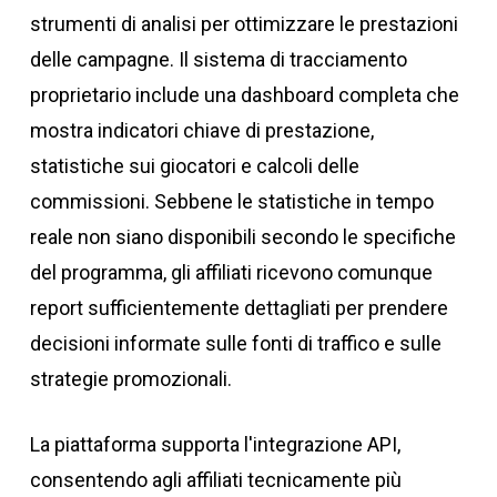
strumenti di analisi per ottimizzare le prestazioni
delle campagne. Il sistema di tracciamento
proprietario include una dashboard completa che
mostra indicatori chiave di prestazione,
statistiche sui giocatori e calcoli delle
commissioni. Sebbene le statistiche in tempo
reale non siano disponibili secondo le specifiche
del programma, gli affiliati ricevono comunque
report sufficientemente dettagliati per prendere
decisioni informate sulle fonti di traffico e sulle
strategie promozionali.
La piattaforma supporta l'integrazione API,
consentendo agli affiliati tecnicamente più