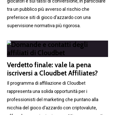
giocatori e sui tassi di conversione, in particolare
tra un pubblico più avverso al rischio che
preferisce siti di gioco d'azzardo con una
supervisione normativa più rigorosa.
Verdetto finale: vale la pena
iscriversi a Cloudbet Affiliates?
Il programma di affiliazione di Cloudbet
rappresenta una solida opportunità per i
professionisti del marketing che puntano alla
nicchia del gioco d'azzardo con criptovalute,