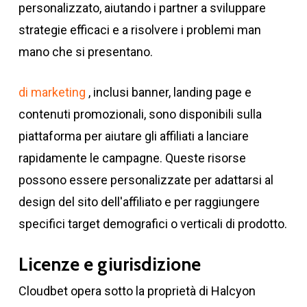
personalizzato, aiutando i partner a sviluppare
strategie efficaci e a risolvere i problemi man
mano che si presentano.
di marketing
, inclusi banner, landing page e
contenuti promozionali, sono disponibili sulla
piattaforma per aiutare gli affiliati a lanciare
rapidamente le campagne. Queste risorse
possono essere personalizzate per adattarsi al
design del sito dell'affiliato e per raggiungere
specifici target demografici o verticali di prodotto.
Licenze e giurisdizione
Cloudbet opera sotto la proprietà di Halcyon