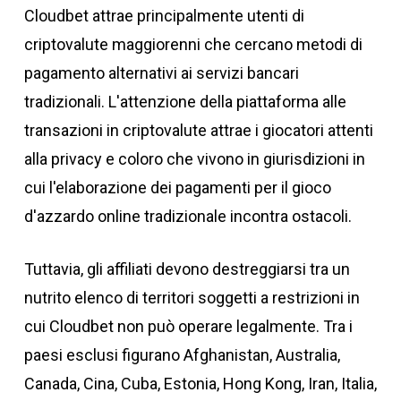
Cloudbet attrae principalmente utenti di
criptovalute maggiorenni che cercano metodi di
pagamento alternativi ai servizi bancari
tradizionali. L'attenzione della piattaforma alle
transazioni in criptovalute attrae i giocatori attenti
alla privacy e coloro che vivono in giurisdizioni in
cui l'elaborazione dei pagamenti per il gioco
d'azzardo online tradizionale incontra ostacoli.
Tuttavia, gli affiliati devono destreggiarsi tra un
nutrito elenco di territori soggetti a restrizioni in
cui Cloudbet non può operare legalmente. Tra i
paesi esclusi figurano Afghanistan, Australia,
Canada, Cina, Cuba, Estonia, Hong Kong, Iran, Italia,