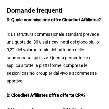
Domande frequenti
D: Quale commissione offre Cloudbet Affiliates?
R: La struttura commissionale standard prevede
una quota del 30% sui ricavi netti del gioco più lo
0,2% del volume totale del fatturato delle
scommesse sportive. Questa percentuale si
applica a tutte le piattaforme, comprese le
sezioni casinò, croupier dal vivo e scommesse
sportive.
D: Cloudbet Affiliates offre offerte CPA?