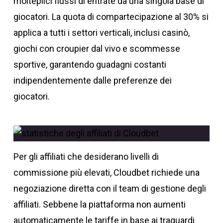
molteplici flussi di entrate da una singola base di
giocatori. La quota di compartecipazione al 30% si
applica a tutti i settori verticali, inclusi casinò,
giochi con croupier dal vivo e scommesse
sportive, garantendo guadagni costanti
indipendentemente dalle preferenze dei
giocatori.
Per gli affiliati che desiderano livelli di
commissione più elevati, Cloudbet richiede una
negoziazione diretta con il team di gestione degli
affiliati. Sebbene la piattaforma non aumenti
automaticamente le tariffe in base ai traguardi