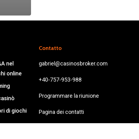
Contatto
&A nel
gabriel@casinosbroker.com
hi online
+40-757-953-988
ming
Programmare la riunione
 casinò
ori di giochi
Pagina dei contatti
ammi di