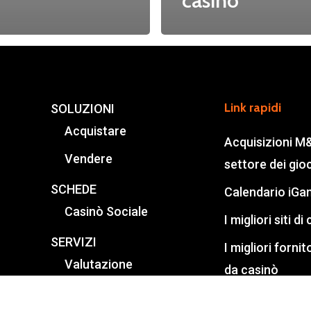
casinò
Link rapidi
SOLUZIONI
Acquistare
Acquisizioni M
Vendere
settore dei gioc
SCHEDE
Calendario iGa
Casinò Sociale
I migliori siti di
SERVIZI
I migliori fornit
Valutazione
da casinò
Diligenza dovuta
I migliori progr