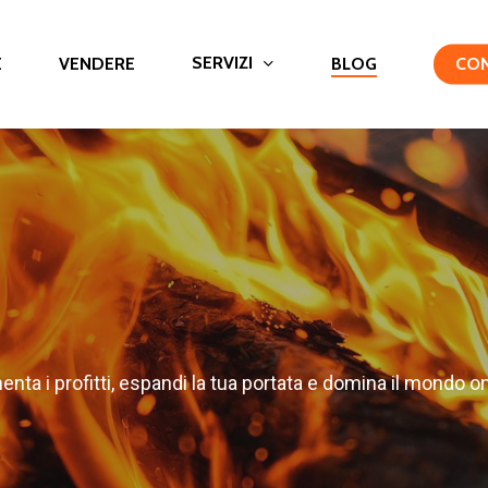
SERVIZI
E
VENDERE
BLOG
CO
enta i profitti, espandi la tua portata e domina il mondo on