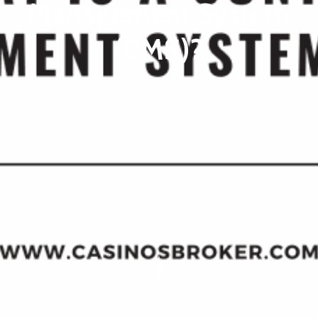
Management System
(CMS)?
CBGabriel
9 dicembre 2021