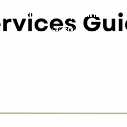
oceňovania podnikov
CBGabriel
12. októbra 2024