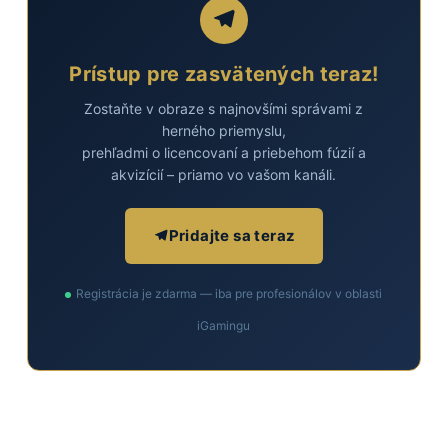
Prístup pre zasvätených teraz!
Zostaňte v obraze s najnovšími správami z
herného priemyslu,
prehľadmi o licencovaní a priebehom fúzií a
akvizícií – priamo vo vašom kanáli.
Pridajte sa teraz
Registrácia je zdarma — iba pre profesionálov v oblasti
iGamingu