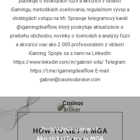
publikuje o štruktúrach fúzií a akvizícií v oblasti
iGamingu, metodikách oceňovania, regulačnom vývoji a
stratégiách vstupu na trh. Spravuje telegramový kanál
@igamingdealflow, ktorý poskytuje aktualizácie o
priebehu obchodov, novinky o licenciách a analýzy fúzií
a akvizícií viac ako 2 000 profesionálom z oblasti
iGaming. Spojte sa s nami na LinkedIn:
https://www.linkedin.com/in/gabriel-sita/ Telegram:
https://t.me/igamingdealflow E-mail:
gabriel@casinosbroker.com
Predchádzajúci príspevok
Ako získať licenciu MGA