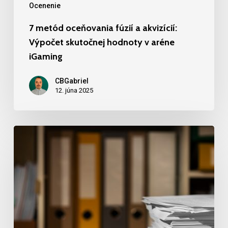
Ocenenie
7 metód oceňovania fúzií a akvizícií:
Výpočet skutočnej hodnoty v aréne
iGaming
CBGabriel
12. júna 2025
Metódy
oceňovania
fúzií
a
akvizícií
na