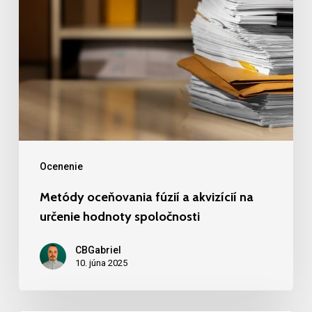
určenie
hodnoty
spoločnosti
Ocenenie
Metódy oceňovania fúzií a akvizícií na
určenie hodnoty spoločnosti
CBGabriel
10. júna 2025