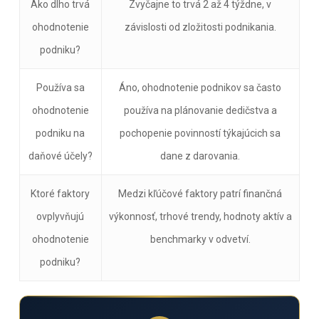
Ako dlho trvá
Zvyčajne to trvá 2 až 4 týždne, v
ohodnotenie
závislosti od zložitosti podnikania.
podniku?
Používa sa
Áno, ohodnotenie podnikov sa často
ohodnotenie
používa na plánovanie dedičstva a
podniku na
pochopenie povinností týkajúcich sa
daňové účely?
dane z darovania.
Ktoré faktory
Medzi kľúčové faktory patrí finančná
ovplyvňujú
výkonnosť, trhové trendy, hodnoty aktív a
ohodnotenie
benchmarky v odvetví.
podniku?