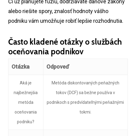
Či už plánujete fúziu, dodržiavate daňové zákony
alebo riešite spory, znalosť hodnoty vášho
podniku vám umožňuje robiť lepšie rozhodnutia.
Často kladené otázky o službách
oceňovania podnikov
Otázka
Odpoveď
Aká je
Metóda diskontovaných peňažných
najbežnejšia
tokov (DCF) sa bežne používa v
metóda
podnikoch s predvídateľnými peňažnými
oceňovania
tokmi.
podniku?