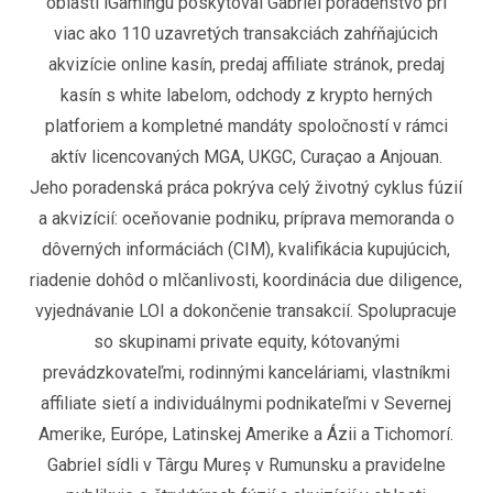
oblasti iGamingu poskytoval Gabriel poradenstvo pri
viac ako 110 uzavretých transakciách zahŕňajúcich
akvizície online kasín, predaj affiliate stránok, predaj
kasín s white labelom, odchody z krypto herných
platforiem a kompletné mandáty spoločností v rámci
aktív licencovaných MGA, UKGC, Curaçao a Anjouan.
Jeho poradenská práca pokrýva celý životný cyklus fúzií
a akvizícií: oceňovanie podniku, príprava memoranda o
dôverných informáciách (CIM), kvalifikácia kupujúcich,
riadenie dohôd o mlčanlivosti, koordinácia due diligence,
vyjednávanie LOI a dokončenie transakcií. Spolupracuje
so skupinami private equity, kótovanými
prevádzkovateľmi, rodinnými kanceláriami, vlastníkmi
affiliate sietí a individuálnymi podnikateľmi v Severnej
Amerike, Európe, Latinskej Amerike a Ázii a Tichomorí.
Gabriel sídli v Târgu Mureș v Rumunsku a pravidelne