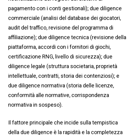
pagamento con i conti gestionali); due diligence
commerciale (analisi del database dei giocatori,
audit del traffico, revisione del programma di
affiliazione); due diligence tecnica (revisione della
piattaforma, accordi con i fornitori di giochi,
certificazione RNG, livello di sicurezza); due
diligence legale (struttura societaria, proprietà
intellettuale, contratti, storia dei contenziosi); e
due diligence normativa (storia delle licenze,
conformità alle normative, corrispondenza
normativa in sospeso).
Il fattore principale che incide sulla tempistica
della due diligence è la rapidità e la completezza