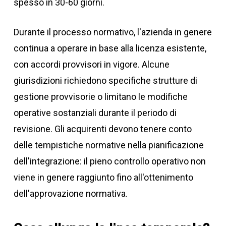
spesso in 30-60 giorni.
Durante il processo normativo, l'azienda in genere
continua a operare in base alla licenza esistente,
con accordi provvisori in vigore. Alcune
giurisdizioni richiedono specifiche strutture di
gestione provvisorie o limitano le modifiche
operative sostanziali durante il periodo di
revisione. Gli acquirenti devono tenere conto
delle tempistiche normative nella pianificazione
dell'integrazione: il pieno controllo operativo non
viene in genere raggiunto fino all'ottenimento
dell'approvazione normativa.