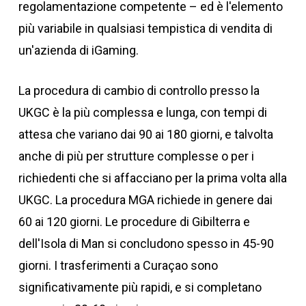
regolamentazione competente – ed è l'elemento
più variabile in qualsiasi tempistica di vendita di
un'azienda di iGaming.
La procedura di cambio di controllo presso la
UKGC è la più complessa e lunga, con tempi di
attesa che variano dai 90 ai 180 giorni, e talvolta
anche di più per strutture complesse o per i
richiedenti che si affacciano per la prima volta alla
UKGC. La procedura MGA richiede in genere dai
60 ai 120 giorni. Le procedure di Gibilterra e
dell'Isola di Man si concludono spesso in 45-90
giorni. I trasferimenti a Curaçao sono
significativamente più rapidi, e si completano