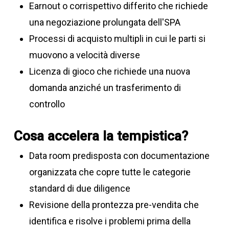
Earnout o corrispettivo differito che richiede
una negoziazione prolungata dell'SPA
Processi di acquisto multipli in cui le parti si
muovono a velocità diverse
Licenza di gioco che richiede una nuova
domanda anziché un trasferimento di
controllo
Cosa accelera la tempistica?
Data room predisposta con documentazione
organizzata che copre tutte le categorie
standard di due diligence
Revisione della prontezza pre-vendita che
identifica e risolve i problemi prima della