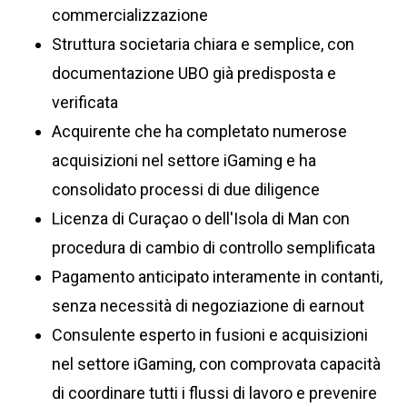
commercializzazione
Struttura societaria chiara e semplice, con
documentazione UBO già predisposta e
verificata
Acquirente che ha completato numerose
acquisizioni nel settore iGaming e ha
consolidato processi di due diligence
Licenza di Curaçao o dell'Isola di Man con
procedura di cambio di controllo semplificata
Pagamento anticipato interamente in contanti,
senza necessità di negoziazione di earnout
Consulente esperto in fusioni e acquisizioni
nel settore iGaming, con comprovata capacità
di coordinare tutti i flussi di lavoro e prevenire