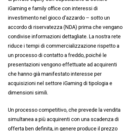
iGaming e family office con interessi di
investimento nel gioco d'azzardo – sotto un
accordo di riservatezza (NDA) prima che vengano
condivise informazioni dettagliate. La nostra rete
riduce i tempi di commercializzazione rispetto a
un processo di contatto a freddo, poiché le
presentazioni vengono effettuate ad acquirenti
che hanno già manifestato interesse per
acquisizioni nel settore iGaming di tipologia e
dimensioni simili.
Un processo competitivo, che prevede la vendita
simultanea a più acquirenti con una scadenza di
offerta ben definita, in genere produce il prezzo