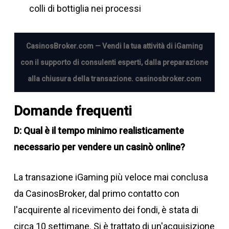
colli di bottiglia nei processi
CasinosBroker.com — Vendi la tua attività di iGaming
con il supporto di consulenti esperti, dalla preparazione
alla chiusura della transazione. casinosbroker.com
Domande frequenti
D: Qual è il tempo minimo realisticamente
necessario per vendere un casinò online?
La transazione iGaming più veloce mai conclusa
da CasinosBroker, dal primo contatto con
l'acquirente al ricevimento dei fondi, è stata di
circa 10 settimane. Si è trattato di un'acquisizione