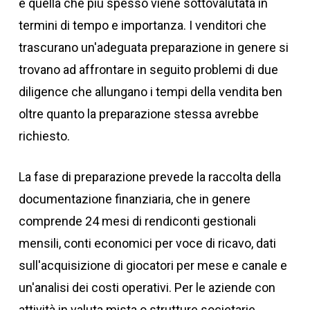
è quella che più spesso viene sottovalutata in
termini di tempo e importanza. I venditori che
trascurano un'adeguata preparazione in genere si
trovano ad affrontare in seguito problemi di due
diligence che allungano i tempi della vendita ben
oltre quanto la preparazione stessa avrebbe
richiesto.
La fase di preparazione prevede la raccolta della
documentazione finanziaria, che in genere
comprende 24 mesi di rendiconti gestionali
mensili, conti economici per voce di ricavo, dati
sull'acquisizione di giocatori per mese e canale e
un'analisi dei costi operativi. Per le aziende con
attività in valuta mista o strutture societarie