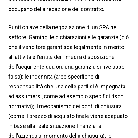
occupano della redazione del contratto.
Punti chiave della negoziazione di un SPA nel
settore iGaming: le dichiarazioni e le garanzie (ciò
che il venditore garantisce legalmente in merito
all'attività e l'entità dei rimedi a disposizione
dell'acquirente qualora una garanzia si rivelasse
falsa); le indennità (aree specifiche di
responsabilità che una delle parti si è impegnata
ad assumersi, come ad esempio specifici rischi
normativi); il meccanismo dei conti di chiusura
(come il prezzo di acquisto finale viene adeguato
in base alla reale situazione finanziaria
dell'azienda al momento della chiusura); le