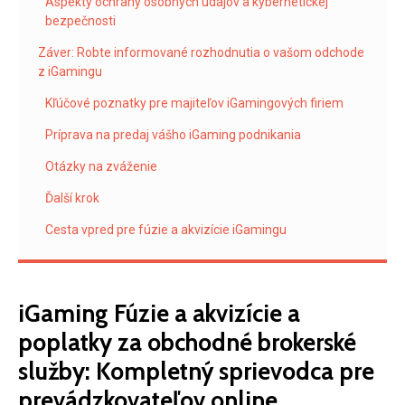
Aspekty ochrany osobných údajov a kybernetickej
bezpečnosti
Záver: Robte informované rozhodnutia o vašom odchode
z iGamingu
Kľúčové poznatky pre majiteľov iGamingových firiem
Príprava na predaj vášho iGaming podnikania
Otázky na zváženie
Ďalší krok
Cesta vpred pre fúzie a akvizície iGamingu
iGaming Fúzie a akvizície a
poplatky za obchodné brokerské
služby: Kompletný sprievodca pre
prevádzkovateľov online