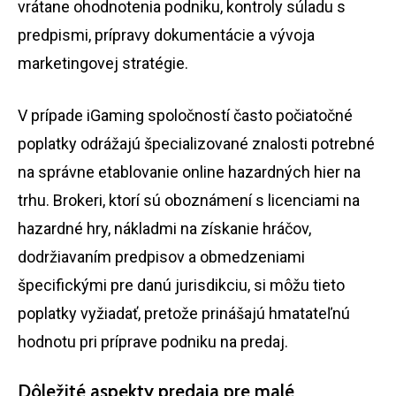
vrátane ohodnotenia podniku, kontroly súladu s
predpismi, prípravy dokumentácie a vývoja
marketingovej stratégie.
V prípade iGaming spoločností často počiatočné
poplatky odrážajú špecializované znalosti potrebné
na správne etablovanie online hazardných hier na
trhu. Brokeri, ktorí sú oboznámení s licenciami na
hazardné hry, nákladmi na získanie hráčov,
dodržiavaním predpisov a obmedzeniami
špecifickými pre danú jurisdikciu, si môžu tieto
poplatky vyžiadať, pretože prinášajú hmatateľnú
hodnotu pri príprave podniku na predaj.
Dôležité aspekty predaja pre malé