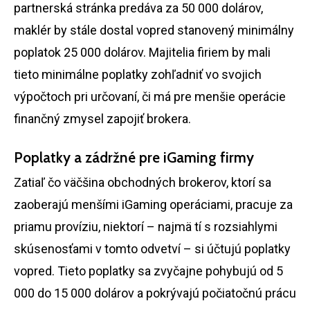
partnerská stránka predáva za 50 000 dolárov,
maklér by stále dostal vopred stanovený minimálny
poplatok 25 000 dolárov. Majitelia firiem by mali
tieto minimálne poplatky zohľadniť vo svojich
výpočtoch pri určovaní, či má pre menšie operácie
finančný zmysel zapojiť brokera.
Poplatky a zádržné pre iGaming firmy
Zatiaľ čo väčšina obchodných brokerov, ktorí sa
zaoberajú menšími iGaming operáciami, pracuje za
priamu províziu, niektorí – najmä tí s rozsiahlymi
skúsenosťami v tomto odvetví – si účtujú poplatky
vopred. Tieto poplatky sa zvyčajne pohybujú od 5
000 do 15 000 dolárov a pokrývajú počiatočnú prácu