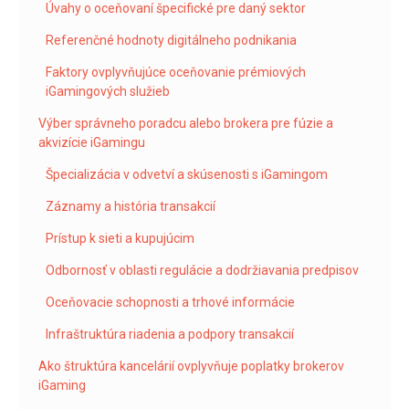
Úvahy o oceňovaní špecifické pre daný sektor
Referenčné hodnoty digitálneho podnikania
Faktory ovplyvňujúce oceňovanie prémiových
iGamingových služieb
Výber správneho poradcu alebo brokera pre fúzie a
akvizície iGamingu
Špecializácia v odvetví a skúsenosti s iGamingom
Záznamy a história transakcií
Prístup k sieti a kupujúcim
Odbornosť v oblasti regulácie a dodržiavania predpisov
Oceňovacie schopnosti a trhové informácie
Infraštruktúra riadenia a podpory transakcií
Ako štruktúra kancelárií ovplyvňuje poplatky brokerov
iGaming