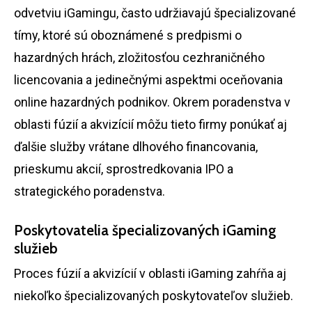
odvetviu iGamingu, často udržiavajú špecializované
tímy, ktoré sú oboznámené s predpismi o
hazardných hrách, zložitosťou cezhraničného
licencovania a jedinečnými aspektmi oceňovania
online hazardných podnikov. Okrem poradenstva v
oblasti fúzií a akvizícií môžu tieto firmy ponúkať aj
ďalšie služby vrátane dlhového financovania,
prieskumu akcií, sprostredkovania IPO a
strategického poradenstva.
Poskytovatelia špecializovaných iGaming
služieb
Proces fúzií a akvizícií v oblasti iGaming zahŕňa aj
niekoľko špecializovaných poskytovateľov služieb.