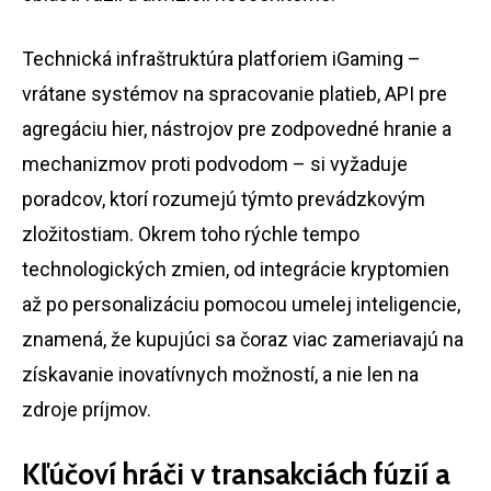
Technická infraštruktúra platforiem iGaming –
vrátane systémov na spracovanie platieb, API pre
agregáciu hier, nástrojov pre zodpovedné hranie a
mechanizmov proti podvodom – si vyžaduje
poradcov, ktorí rozumejú týmto prevádzkovým
zložitostiam. Okrem toho rýchle tempo
technologických zmien, od integrácie kryptomien
až po personalizáciu pomocou umelej inteligencie,
znamená, že kupujúci sa čoraz viac zameriavajú na
získavanie inovatívnych možností, a nie len na
zdroje príjmov.
Kľúčoví hráči v transakciách fúzií a