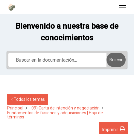
Menú
Saltar
al
contenido
Bienvenido a nuestra base de
principal
conocimientos
Buscar
< Todos los temas
Principal
09) Carta de intención y negociación
Fundamentos de fusiones y adquisiciones | Hoja de
términos
Imprimir